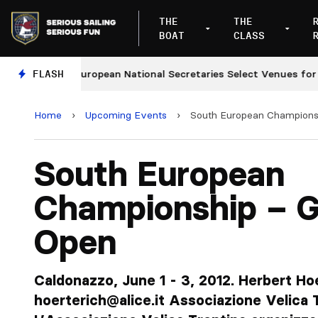
THE
THE
BOAT
CLASS
FLASH
European National Secretaries Select Venues for 2027
Home
›
Upcoming Events
›
South European Champions
South European
Championship – 
Open
Caldonazzo, June 1 - 3, 2012. Herbert Hoe
hoerterich@alice.it
Associazione Velica 