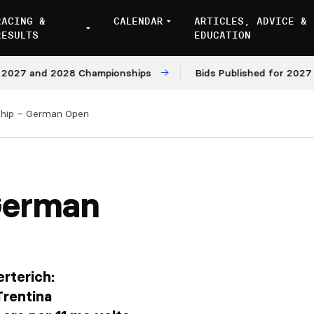
RACING &
CALENDAR
ARTICLES, ADVICE &
RESULTS
EDUCATION
 and 2028 Championships
Bids Published for 2027 and 2
hip – German Open
German
rterich:
Trentina