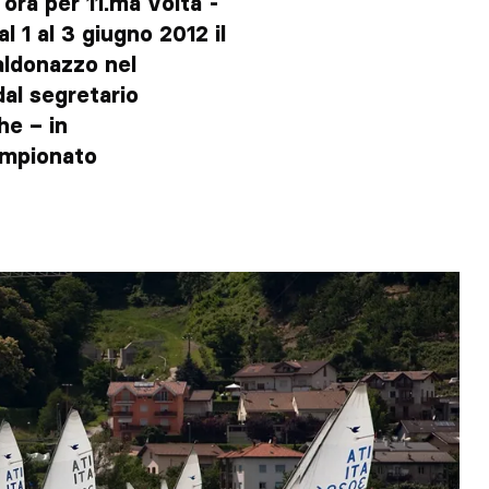
ora per 11.ma volta -
 1 al 3 giugno 2012 il
ldonazzo nel
al segretario
he – in
ampionato