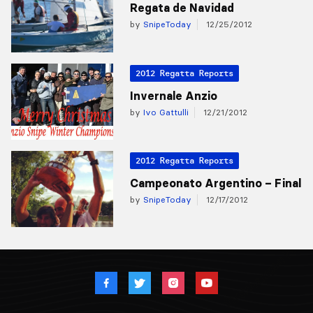
Regata de Navidad
by
SnipeToday
12/25/2012
2012 Regatta Reports
Invernale Anzio
by
Ivo Gattulli
12/21/2012
2012 Regatta Reports
Campeonato Argentino – Final
by
SnipeToday
12/17/2012