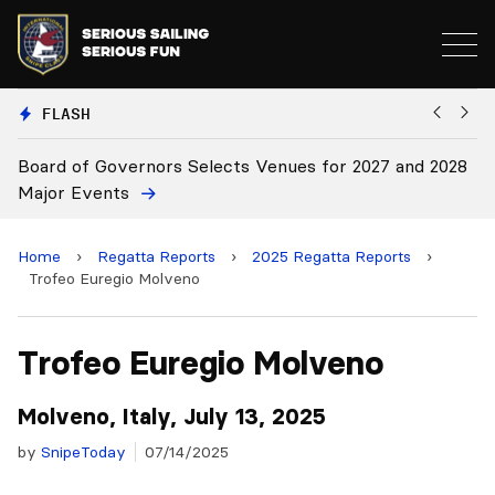
FLASH
28
Board Approves Rule Changes
E
a
Home
›
Regatta Reports
›
2025 Regatta Reports
›
Trofeo Euregio Molveno
Trofeo Euregio Molveno
Molveno, Italy, July 13, 2025
by
SnipeToday
07/14/2025