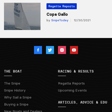
Regatta Reports
Copa Gallo
by
SnipeToday
12/30/2021
THE BOAT
RACING & RESULTS
The Snipe
Regatta Reports
Snipe History
Upcoming Events
Why Sail a Snipe
ARTICLES, ADVICE & EDU
Buying a Snipe
New Boats and Dealers