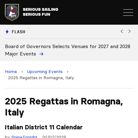
FLASH
027 and 2028
Board Approves Rule Changes
Home
›
Upcoming Events
›
2025 Regattas in Romagna, Italy
2025 Regattas in Romagna,
Italy
Italian District 11 Calendar
by
SnipeTonight
01/07/2025