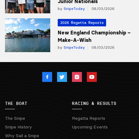
Junior Nationals
by
SnipeToday
08/03/2026
2026 Regatta Reports
New England Championship –
Make-A-Wish
by
SnipeToday
08/03/2026
THE BOAT
RACING & RESULTS
The Snipe
Regatta Reports
Snipe History
Upcoming Events
Why Sail a Snipe