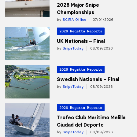
2028 Major Snipe
Championships
by
SCIRA Office
07/01/2026
2026 Regatta Reports
UK Nationals – Final
by
SnipeToday
08/09/2026
2026 Regatta Reports
Swedish Nationals – Final
by
SnipeToday
08/09/2026
2026 Regatta Reports
Trofeo Club Maritimo Melilla
Ciudad del Deporte
by
SnipeToday
08/09/2026