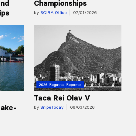
and
Championships
ips
by
SCIRA Office
07/01/2026
2026 Regatta Reports
Taca Rei Olav V
Make-
by
SnipeToday
08/03/2026