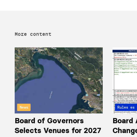
More content
News
Articles 
Rules
Board of Governors
Board 
Selects Venues for 2027
Chang