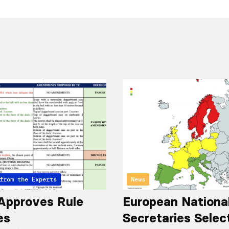
from the Experts
News
Approves Rule
European Nationa
es
Secretaries Selec