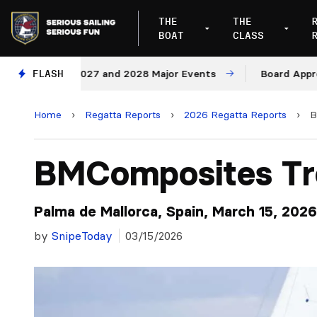
THE
THE
BOAT
CLASS
es for 2027 and 2028 Major Events
FLASH
Board Approves Ru
Home
›
Regatta Reports
›
2026 Regatta Reports
›
B
BMComposites T
Palma de Mallorca, Spain, March 15, 2026
by
SnipeToday
03/15/2026