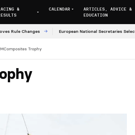
RACING &
CALENDAR
ARTICLES, ADVICE &
RESULTS
EDUCATION
le Changes
European National Secretaries Select Venu
MComposites Trophy
rophy