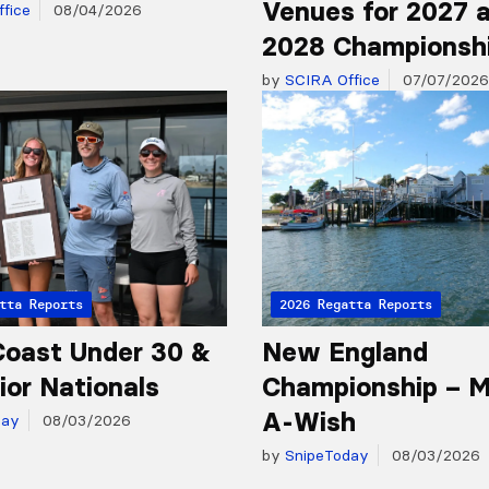
Venues for 2027 
fice
08/04/2026
2028 Championsh
by
SCIRA Office
07/07/2026
tta Reports
2026 Regatta Reports
oast Under 30 &
New England
ior Nationals
Championship – 
A-Wish
day
08/03/2026
by
SnipeToday
08/03/2026