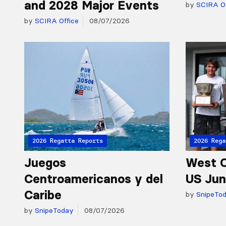
and 2028 Major Events
by
SCIRA Of
by
SCIRA Office
08/07/2026
2026 Regatta Reports
2026 Rega
Juegos
West C
Centroamericanos y del
US Jun
Caribe
by
SnipeTo
by
SnipeToday
08/07/2026