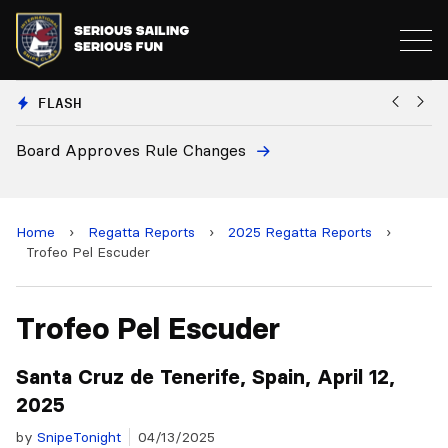
FLASH
European National Secretaries Select Venues for 202
and 2028 Championships
Home
›
Regatta Reports
›
2025 Regatta Reports
›
Trofeo Pel Escuder
Trofeo Pel Escuder
Santa Cruz de Tenerife, Spain, April 12,
2025
by
SnipeTonight
04/13/2025