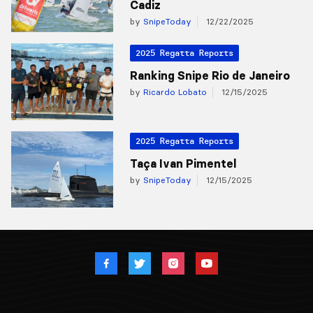
Cadiz
by
SnipeToday
12/22/2025
2025 Regatta Reports
Ranking Snipe Rio de Janeiro
by
Ricardo Lobato
12/15/2025
2025 Regatta Reports
Taça Ivan Pimentel
by
SnipeToday
12/15/2025