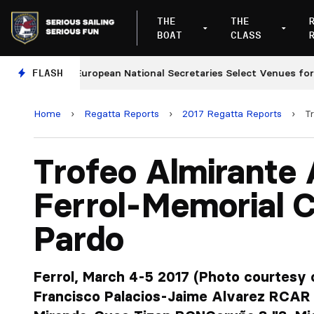
THE
THE
BOAT
CLASS
FLASH
European National Secretaries Select Venues for 2027 
Home
›
Regatta Reports
›
2017 Regatta Reports
›
T
Trofeo Almirante 
Ferrol-Memorial C
Pardo
Ferrol, March 4-5 2017 (Photo courtesy o
Francisco Palacios-Jaime Alvarez RCAR 