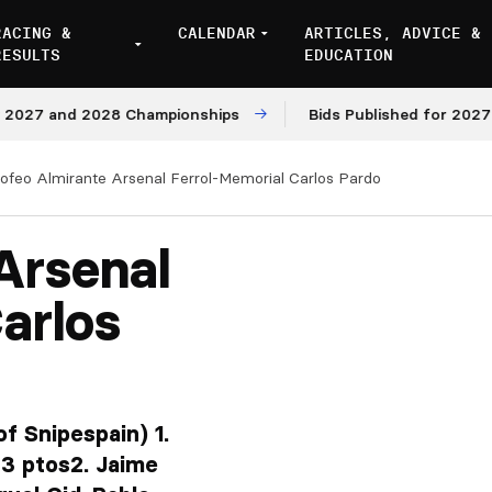
RACING &
CALENDAR
ARTICLES, ADVICE &
RESULTS
EDUCATION
and 2028 Championships
Bids Published for 2027 and 20
rofeo Almirante Arsenal Ferrol-Memorial Carlos Pardo
Arsenal
arlos
f Snipespain) 1.
3 ptos2. Jaime