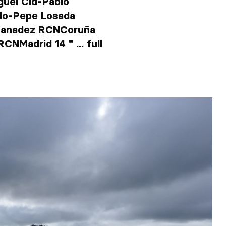
guel Cid-Pablo
elo-Pepe Losada
rnanadez RCNCoruña
NMadrid 14 " ... full