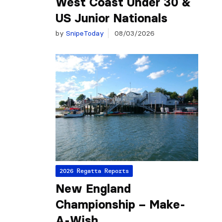
West Coast Under 30 &
US Junior Nationals
by
SnipeToday
08/03/2026
2026 Regatta Reports
New England
Championship – Make-
A-Wish