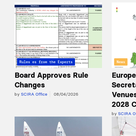
Articles from the Experts
Rules
News
Board Approves Rule
Europe
Changes
Secret
Venues
by
SCIRA Office
08/04/2026
2028 C
by
SCIRA Of