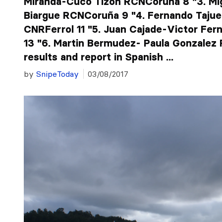
Miranda-Cuco Tizon RCNCoruña 8 "3. Mi
Biargue RCNCoruña 9 "4. Fernando Taju
CNRFerrol 11 "5. Juan Cajade-Victor Fe
13 "6. Martin Bermudez- Paula Gonzalez RC
results and report in Spanish ...
by
SnipeToday
03/08/2017