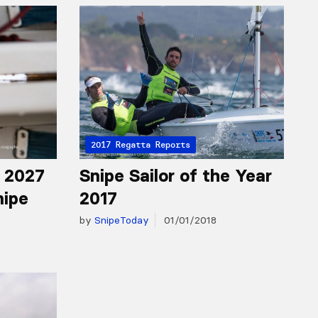
2017 Regatta Reports
r 2027
Snipe Sailor of the Year
nipe
2017
by
SnipeToday
01/01/2018