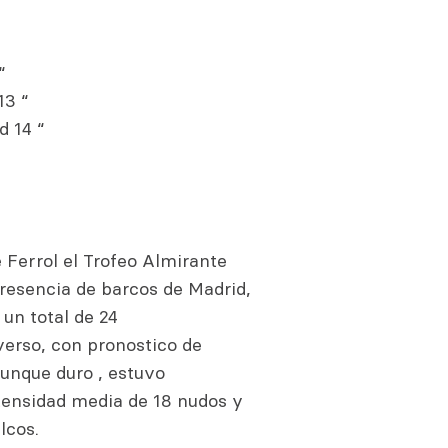
“
13 “
 14 “
e Ferrol el Trofeo Almirante
resencia de barcos de Madrid,
 un total de 24
erso, con pronostico de
unque duro , estuvo
tensidad media de 18 nudos y
lcos.